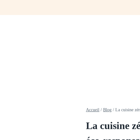
Aller
au
contenu
Accueil
/
Blog
/
La cuisine zér
La cuisine zé