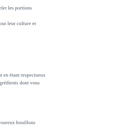
eler les portions
ur leur culture et
ut en étant respectueux
ngrédients dont vous
avoureux bouillons