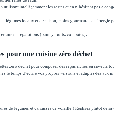
ec des fanes de radis) ;
en utilisant intelligemment les restes et en n’hésitant pas à cong
its et légumes locaux et de saison, moins gourmands en énergie po
ertaines préparations (pain, yaourts, compotes).
ées pour une cuisine zéro déchet
ettes zéro déchet pour composer des repas riches en saveurs to
ez le temps d’écrire vos propres versions et adaptez-les aux i
n
ures de légumes et carcasses de volaille ! Réalisez plutôt de s