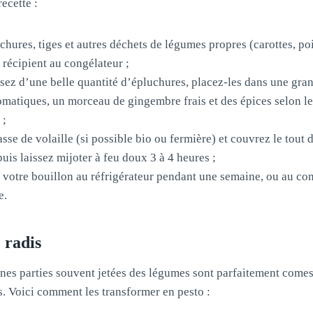
ecette :
hures, tiges et autres déchets de légumes propres (carottes, poi
récipient au congélateur ;
sez d’une belle quantité d’épluchures, placez-les dans une gra
matiques, un morceau de gingembre frais et des épices selon les
 ;
se de volaille (si possible bio ou fermière) et couvrez le tout d
puis laissez mijoter à feu doux 3 à 4 heures ;
z votre bouillon au réfrigérateur pendant une semaine, ou au co
e.
 radis
nes parties souvent jetées des légumes sont parfaitement comes
. Voici comment les transformer en pesto :