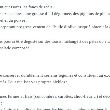
 et essorez les fanes de radis ;
sez les fanes, une gousse d’ail dégermée, des pignons de pin 
el et du poivre ;
corporant progressivement de l’huile d’olive jusqu’à obtenir la
is pourra être dégusté sur des toasts, mélangé à des pâtes ou en
salade composée.
de conserver durablement certains légumes et constituent un ex
més. Pour réaliser vos propres pickles :
mes fermes et frais (concombres, carottes, chou-fleur…) et dé
 ;
ux à vis et remplissez-les avec les légumes, quelques graines 