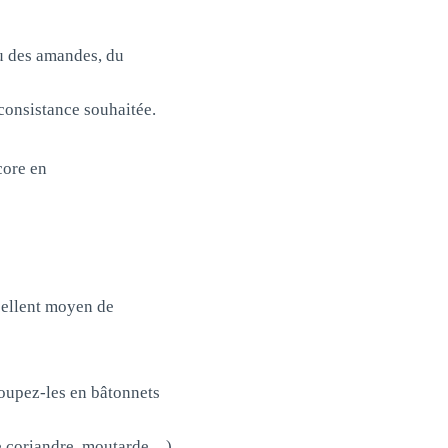
ou des amandes, du
 consistance souhaitée.
core en
cellent moyen de
coupez-les en bâtonnets
(de coriandre, moutarde…)