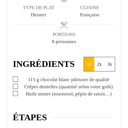
e
TYPE DE PLAT
CUISINE
s
Dessert
Française
PORTIONS
8
personnes
INGRÉDIENTS
1x
2x
3x
▢
115
g
chocolat blanc pâtissier de qualité
▢
Crêpes dentelles (quantité selon votre goût)
▢
Huile neutre (tournesol, pépin de raisin…)
ÉTAPES