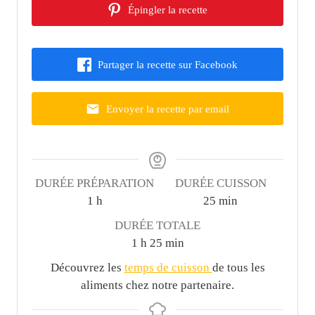
Épingler la recette
Partager la recette sur Facebook
Envoyer la recette par email
DURÉE PRÉPARATION
DURÉE CUISSON
h
m
1
h
25
min
e
i
DURÉE TOTALE
u
n
h
m
1
h
25
min
r
u
e
i
Découvrez les
temps de cuisson
de tous les
e
t
u
n
aliments chez notre partenaire.
e
r
u
s
e
t