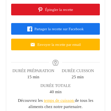
Épingler la recette
Partager la recette sur Facebook
Envoyer la recette par email
DURÉE PRÉPARATION
DURÉE CUISSON
m
m
15
min
25
min
i
i
DURÉE TOTALE
n
n
m
40
min
u
u
i
Découvrez les
temps de cuisson
de tous les
t
t
n
aliments chez notre partenaire.
e
e
u