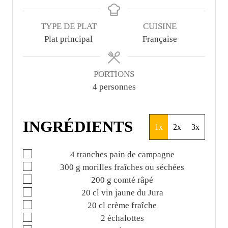
s
s
t
e
TYPE DE PLAT
CUISINE
s
Plat principal
Française
PORTIONS
4
personnes
INGRÉDIENTS
1x
2x
3x
▢
4
tranches
pain de campagne
▢
300
g
morilles fraîches ou séchées
▢
200
g
comté râpé
▢
20
cl
vin jaune du Jura
▢
20
cl
crème fraîche
▢
2
échalottes