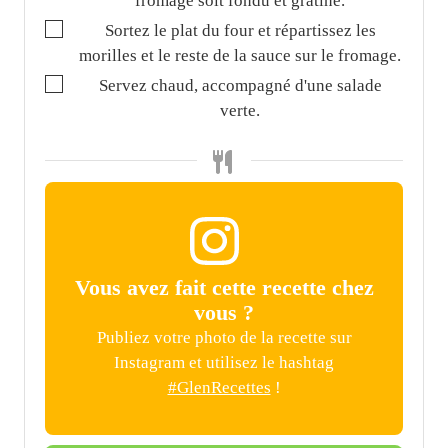
fromage soit fondu et gratiné.
▢
Sortez le plat du four et répartissez les
morilles et le reste de la sauce sur le fromage.
▢
Servez chaud, accompagné d'une salade
verte.
Vous avez fait cette recette chez
vous ?
Publiez votre photo de la recette sur
Instagram et utilisez le hashtag
#GlenRecettes
!